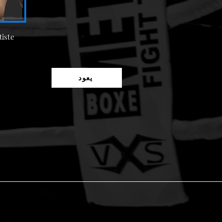
iste
يعود