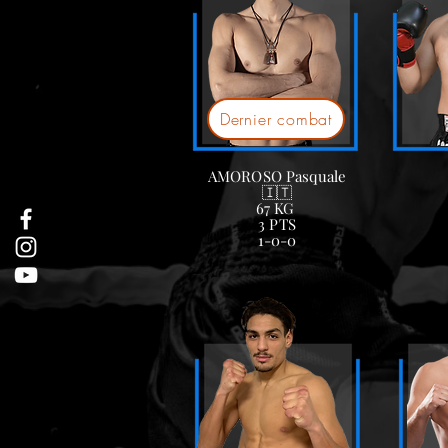
Dernier combat
AMOROSO Pasquale
🇮🇹
67
KG
3 PTS
1-0-0