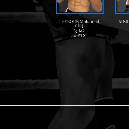
CHEBOUB Mohamed
MER
🇫🇷
67 KG
0 PTS