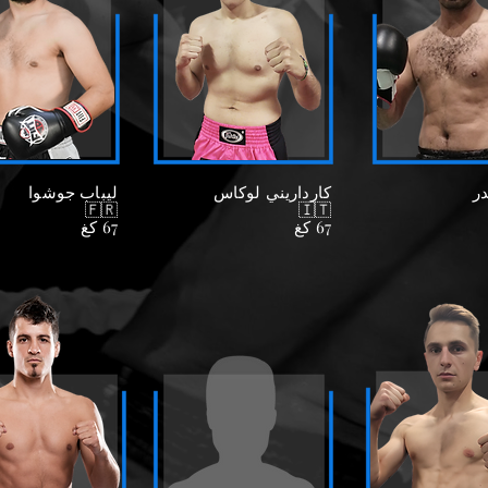
ر
كارداريني لوكاس
ليباب جوشوا
🇫🇷
🇮🇹
67 كغ
67 كغ