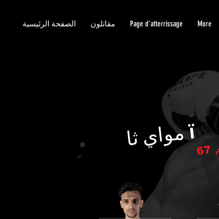
More
Page d'atterrissage
مقاتلون
الصفحة الرئيسية
ï
م
و
اي
ثا
67