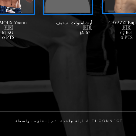
GAVAZZI Bapt
أرشامبولت
ستيف
Yoann
MOUX
🇫🇷
🇫🇷
🇫🇷
KG
67
67 كغ
KG
67
0 PTS
0 PTS
ليلة واحدة تم إنشاؤه بواسطة ALTI CONNECT