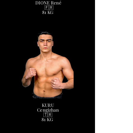
DIONE René
🇫🇷
81 KG
KURU
Cengizhan
🇹🇷
81 KG