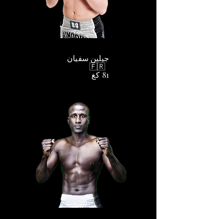
جيلين سفيان
🇫🇷
81 كغ