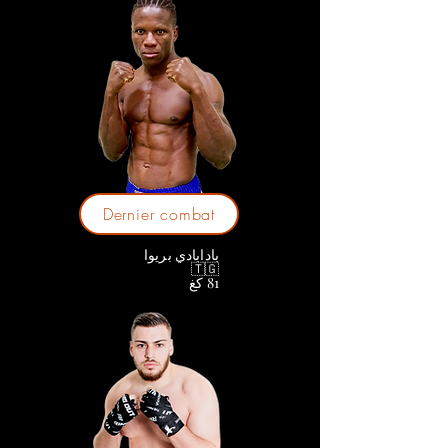
Dernier combat
بادابادي بريوا
🇹🇬
81 كغ