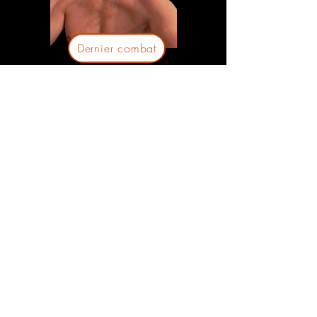
Dernier combat
بادابادي بريوا
🇹🇬
81 كغ