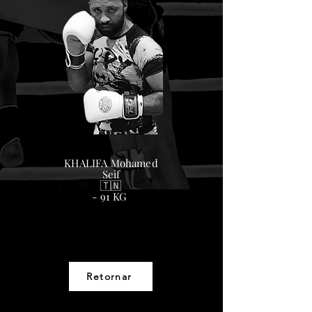
KHALIFA Mohamed
Seif
🇹🇳
- 91 KG
Retornar