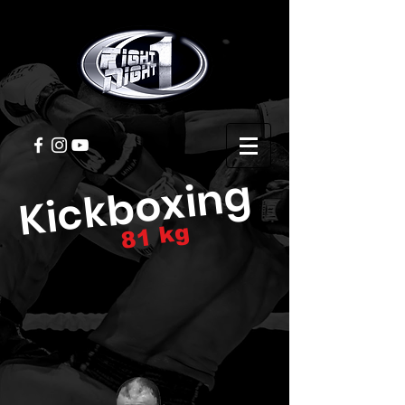
Kickboxing
81 kg