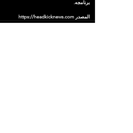
برنامجه.
المصدر https://headkicknews.com
إظهار الكل
المنشورات الأخيرة