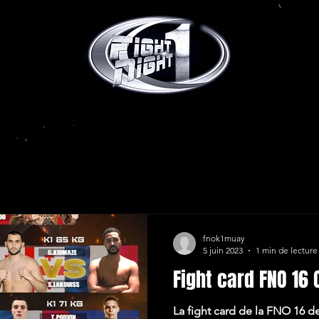
fnok1muay
5 juin 2023
1 min de lecture
Fight card FNO 16
La fight card de la FNO 16 d