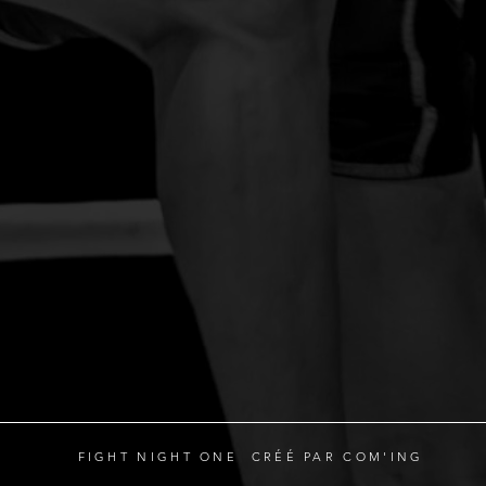
FIGHT NIGHT ONE CRÉÉ PAR COM'ING