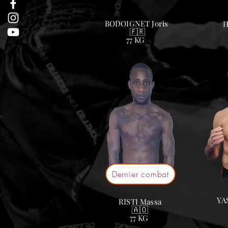
BODOIGNET Joris
H
🇫🇷
77 KG
Dernier combat
YA
RISTI Massa
🇦🇴
77
KG