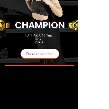
CHAMPION
VAN DALUM Nina
​🇳🇱
56 KG
Dernier combat