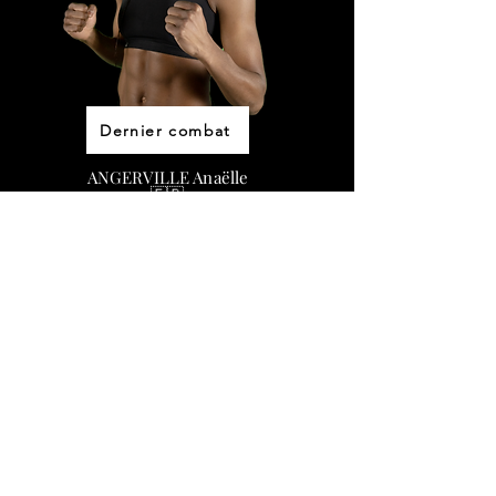
Dernier combat
ANGERVILLE Anaëlle
🇫🇷
56 KG