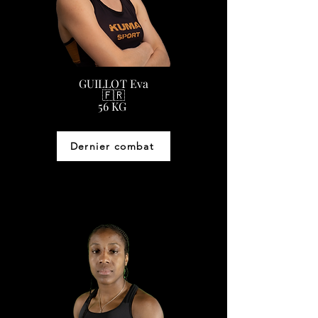
GUILLOT Eva
​🇫🇷
56 KG
Dernier combat