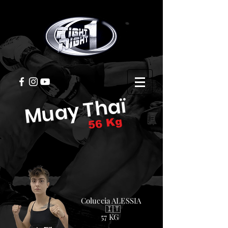
Muay Thaï
56 Kg
Coluccia ALESSIA
🇮🇹
57 KG