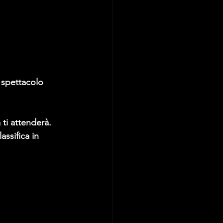
o spettacolo 
 ti attenderà. 
ssifica in 