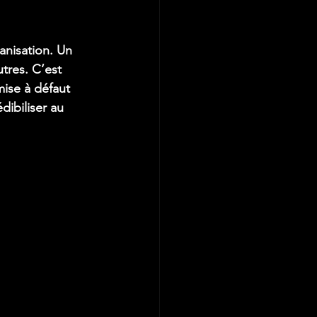
anisation. Un 
tres. C’est 
mise à défaut 
ibiliser au 