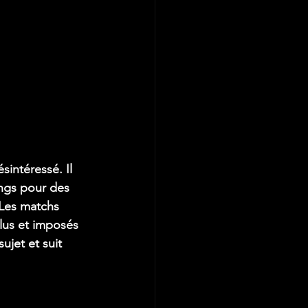
intéressé. Il 
ings pour des 
 Les matchs 
lus et imposés 
jet et suit 