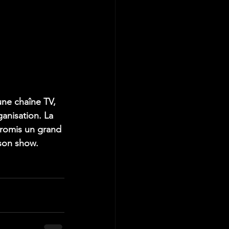
une chaîne TV, 
anisation. La 
promis un grand 
 son show.